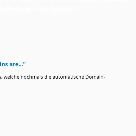
-Endung nicht gelistet?
s are..."
ers, welche nochmals die automatische Domain-