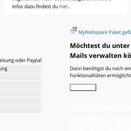
Infos dazu findest du
hier
.
MyWebspace Paket gefäl
Möchtest du unter
Mails verwalten k
weisung oder Paypal
rung
Dann benötigst du noch ei
Funktionalitäten ermöglicht
Mehr Infos
Individuelle Domain-Lösu
Möchtest du mehre
Unterstützung bei