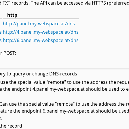
 TXT records. The API can be accessed via HTTPS (preferred
http
http://panel.my-webspace.at/dns
s
http://4.panel.my-webspace.at/dns
s
http://6.panel.my-webspace.at/dns
or POST:
ry to query or change DNS-records
n use the special value "remote" to use the address the requ
 the endpoint 4.panel.my-webspace.at should be used to ens
 Can use the special value "remote" to use the address the 
ature the endpoint 6.panel.my-webspace.at should be used t
.
 the record