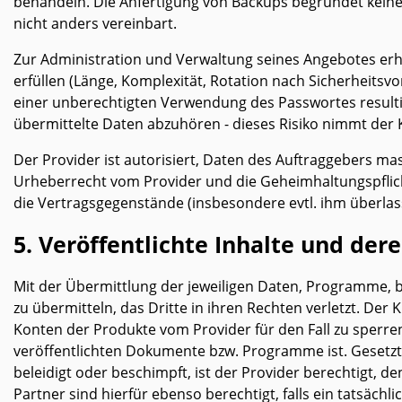
behandeln. Die Anfertigung von Backups begründet keinen
nicht anders vereinbart.
Zur Administration und Verwaltung seines Angebotes er
erfüllen (Länge, Komplexität, Rotation nach Sicherheitsvor
einer unberechtigten Verwendung des Passwortes resultie
übermittelte Daten abzuhören - dieses Risiko nimmt de
Der Provider ist autorisiert, Daten des Auftraggebers mas
Urheberrecht vom Provider und die Geheimhaltungspflich
die Vertragsgegenstände (insbesondere evtl. ihm überl
5. Veröffentlichte Inhalte und der
Mit der Übermittlung der jeweiligen Daten, Programme, bzw
zu übermitteln, das Dritte in ihren Rechten verletzt. Der 
Konten der Produkte vom Provider für den Fall zu sperre
veröffentlichten Dokumente bzw. Programme ist. Gesetzt d
beleidigt oder beschimpft, ist der Provider berechtigt, 
Partner sind hierfür ebenso berechtigt, falls ein tatsächl