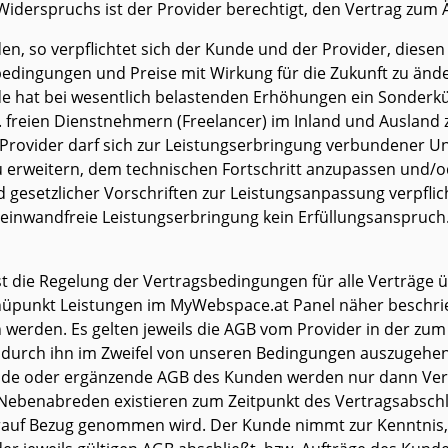
n Widerspruchs ist der Provider berechtigt, den Vertrag zum
den, so verpflichtet sich der Kunde und der Provider, diese
gsbedingungen und Preise mit Wirkung für die Zukunft zu 
de hat bei wesentlich belastenden Erhöhungen ein Sonder
 freien Dienstnehmern (Freelancer) im Inland und Ausland
er Provider darf sich zur Leistungserbringung verbundener
n zu erweitern, dem technischen Fortschritt anzupassen u
esetzlicher Vorschriften zur Leistungsanpassung verpflicht
e einwandfreie Leistungserbringung kein Erfüllungsanspruch
die Regelung der Vertragsbedingungen für alle Verträge üb
enüpunkt Leistungen im MyWebspace.at Panel näher beschr
werden. Es gelten jeweils die AGB vom Provider in der zum
 durch ihn im Zweifel von unseren Bedingungen auszugehen
e oder ergänzende AGB des Kunden werden nur dann Vertr
 Nebenabreden existieren zum Zeitpunkt des Vertragsabschlu
auf Bezug genommen wird. Der Kunde nimmt zur Kenntnis, das