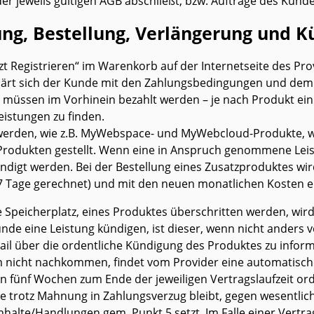
r jeweils gültigen AGB abschließt, bzw. Aufträge des Ku
rung, Bestellung, Verlängerung und 
etzt Registrieren“ im Warenkorb auf der Internetseite des Pr
erklärt sich der Kunde mit den Zahlungsbedingungen und d
sen im Vorhinein bezahlt werden – je nach Produkt ein bi
istungen zu finden.
rden, wie z.B. MyWebspace- und MyWebcloud-Produkte, we
rodukten gestellt. Wenn eine in Anspruch genommene Leist
ndigt werden. Bei der Bestellung eines Zusatzproduktes wir
17 Tage gerechnet) und mit den neuen monatlichen Kosten e
e Speicherplatz, eines Produktes überschritten werden, wir
e eine Leistung kündigen, ist dieser, wenn nicht anders ve
ail über die ordentliche Kündigung des Produktes zu inform
m nicht nachkommen, findet vom Provider eine automatisch
n fünf Wochen zum Ende der jeweiligen Vertragslaufzeit orde
trotz Mahnung in Zahlungsverzug bleibt, gegen wesentliche
nhalte/Handlungen gem. Punkt 5 setzt. Im Falle einer Vertr