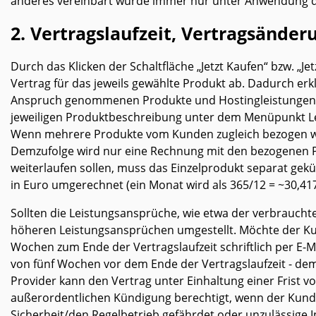
anderes vereinbart wurde immer nur unter Anwendung de
2. Vertragslaufzeit, Vertragsände
Durch das Klicken der Schaltfläche „Jetzt Kaufen“ bzw. „J
Vertrag für das jeweils gewählte Produkt ab. Dadurch 
Anspruch genommenen Produkte und Hostingleistungen müs
jeweiligen Produktbeschreibung unter dem Menüpunkt Le
Wenn mehrere Produkte vom Kunden zugleich bezogen we
Demzufolge wird nur eine Rechnung mit den bezogenen P
weiterlaufen sollen, muss das Einzelprodukt separat gekü
in Euro umgerechnet (ein Monat wird als 365/12 = ~30,4
Sollten die Leistungsansprüche, wie etwa der verbraucht
höheren Leistungsansprüchen umgestellt. Möchte der Kund
Wochen zum Ende der Vertragslaufzeit schriftlich per E-M
von fünf Wochen vor dem Ende der Vertragslaufzeit - de
Provider kann den Vertrag unter Einhaltung einer Frist vo
außerordentlichen Kündigung berechtigt, wenn der Kunde 
Sicherheit/den Regelbetrieb gefährdet oder unzulässige I