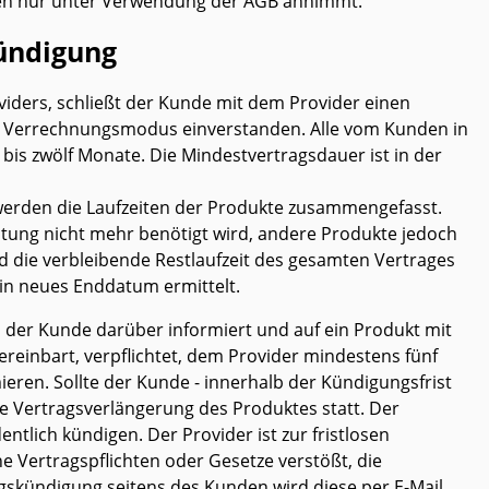
nden nur unter Verwendung der AGB annimmt.
Kündigung
oviders, schließt der Kunde mit dem Provider einen
em Verrechnungsmodus einverstanden. Alle vom Kunden in
s zwölf Monate. Die Mindestvertragsdauer ist in der
rden die Laufzeiten der Produkte zusammengefasst.
ung nicht mehr benötigt wird, andere Produkte jedoch
d die verbleibende Restlaufzeit des gesamten Vertrages
in neues Enddatum ermittelt.
d der Kunde darüber informiert und auf ein Produkt mit
reinbart, verpflichtet, dem Provider mindestens fünf
ieren. Sollte der Kunde - innerhalb der Kündigungsfrist
e Vertragsverlängerung des Produktes statt. Der
ntlich kündigen. Der Provider ist zur fristlosen
 Vertragspflichten oder Gesetze verstößt, die
agskündigung seitens des Kunden wird diese per E-Mail