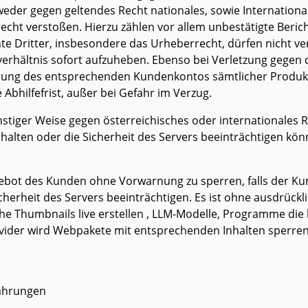
weder gegen geltendes Recht nationales, sowie International
errecht verstoßen. Hierzu zählen vor allem unbestätigte Be
 Dritter, insbesondere das Urheberrecht, dürfen nicht verl
sverhältnis sofort aufzuheben. Ebenso bei Verletzung gegen 
vierung des entsprechenden Kundenkontos sämtlicher Produk
Abhilfefrist, außer bei Gefahr im Verzug.
nstiger Weise gegen österreichisches oder internationales R
erhalten oder die Sicherheit des Servers beeinträchtigen kö
Angebot des Kunden ohne Vorwarnung zu sperren, falls de
Sicherheit des Servers beeinträchtigen. Es ist ohne ausdrü
lche Thumbnails live erstellen , LLM-Modelle, Programme di
ovider wird Webpakete mit entsprechenden Inhalten sperren
währungen