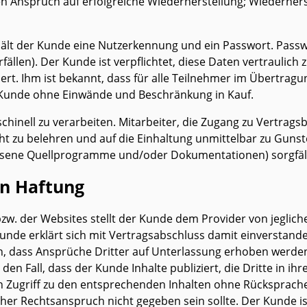
 Anspruch auf erfolgreiche Wiederherstellung; Wiederherst
hält der Kunde eine Nutzerkennung und ein Passwort. Pas
fällen). Der Kunde ist verpflichtet, diese Daten vertraulich
rt. Ihm ist bekannt, dass für alle Teilnehmer im Übertragu
r Kunde ohne Einwände und Beschränkung in Kauf.
chinell zu verarbeiten. Mitarbeiter, die Zugang zu Vertrags
t zu belehren und auf die Einhaltung unmittelbar zu Guns
assene Quellprogramme und/oder Dokumentationen) sorgfält
en Haftung
. der Websites stellt der Kunde dem Provider von jeglicher 
Kunde erklärt sich mit Vertragsabschluss damit einverstanden
n, dass Ansprüche Dritter auf Unterlassung erhoben werden
en Fall, dass der Kunde Inhalte publiziert, die Dritte in 
den Zugriff zu den entsprechenden Inhalten ohne Rücksprach
icher Rechtsanspruch nicht gegeben sein sollte. Der Kunde ist