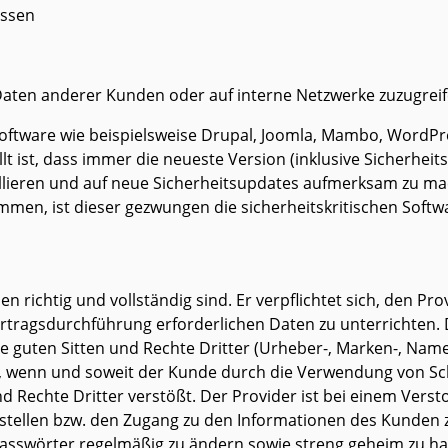
essen
Daten anderer Kunden oder auf interne Netzwerke zuzugrei
ware wie beispielsweise Drupal, Joomla, Mambo, WordPress
llt ist, dass immer die neueste Version (inklusive Sicherhei
lieren und auf neue Sicherheitsupdates aufmerksam zu mac
mmen, ist dieser gezwungen die sicherheitskritischen Softw
 richtig und vollständig sind. Er verpflichtet sich, den Pr
Vertragsdurchführung erforderlichen Daten zu unterrichten.
ie guten Sitten und Rechte Dritter (Urheber-, Marken-, Nam
n, wenn und soweit der Kunde durch die Verwendung von Sc
nd Rechte Dritter verstößt. Der Provider ist bei einem Ver
ustellen bzw. den Zugang zu den Informationen des Kunden z
sswörter regelmäßig zu ändern sowie streng geheim zu hal