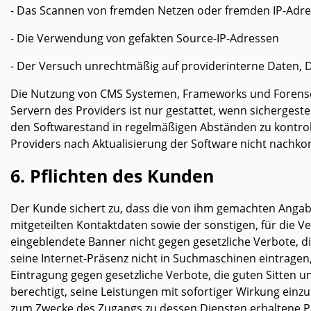
- Das Scannen von fremden Netzen oder fremden IP-Adr
- Die Verwendung von gefakten Source-IP-Adressen
- Der Versuch unrechtmäßig auf providerinterne Daten, 
Die Nutzung von CMS Systemen, Frameworks und Forensoft
Servern des Providers ist nur gestattet, wenn sichergeste
den Softwarestand in regelmäßigen Abständen zu kontrol
Providers nach Aktualisierung der Software nicht nachko
6. Pflichten des Kunden
Der Kunde sichert zu, dass die von ihm gemachten Angaben
mitgeteilten Kontaktdaten sowie der sonstigen, für die 
eingeblendete Banner nicht gegen gesetzliche Verbote, d
seine Internet-Präsenz nicht in Suchmaschinen eintrage
Eintragung gegen gesetzliche Verbote, die guten Sitten u
berechtigt, seine Leistungen mit sofortiger Wirkung einz
zum Zwecke des Zugangs zu dessen Diensten erhaltene Pa