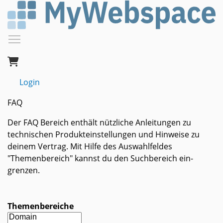
Skip
to
main
Toggle menu visibility
content
Login
FAQ
Der FAQ Bereich enthält nützliche An­lei­tungen zu
technischen Produkt­ein­stellungen und Hinweise zu
deinem Ver­trag. Mit Hilfe des Auswahl­feldes
"Themenbereich" kannst du den Such­bereich ein­
grenzen.
Themenbereiche